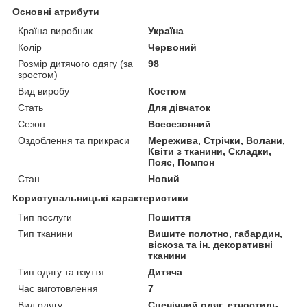
Основні атрибути
Країна виробник
Україна
Колір
Червоний
Розмір дитячого одягу (за
98
зростом)
Вид виробу
Костюм
Стать
Для дівчаток
Сезон
Всесезонний
Оздоблення та прикраси
Мережива, Стрічки, Волани,
Квіти з тканини, Складки,
Пояс, Помпон
Стан
Новий
Користувальницькі характеристики
Тип послуги
Пошиття
Тип тканини
Вишите полотно, габардин,
віскоза та ін. декоративні
тканини
Тип одягу та взуття
Дитяча
Час виготовлення
7
Вид одягу
Сценічний одяг, етностиль,