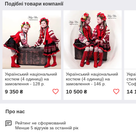
Подібні товари компанії
Український національний
Український національний
Укра
костюм (4 одиниці) на
костюм (4 одиниці) на
стил
замовлення - 128 р.
замовлення - 146 р.
"Соф
9 350
10 500
14 
₴
₴
Про нас
Рейтинг не сформований
Менше 5 відгуків за останній рік