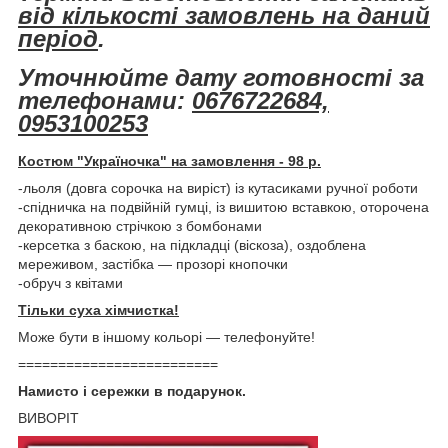
від кількості замовлень на даний
період
.
Уточнюйте дату готовності за
телефонами:
0676722684,
0953100253
Костюм "Україночка" на замовлення - 98 р.
-льоля (довга сорочка на виріст) із кутасиками ручної роботи
-спідничка на подвійній гумці, із вишитою вставкою, оторочена
декоративною стрічкою з бомбонами
-керсетка з баскою, на підкладці (віскоза), оздоблена
мереживом, застібка ― прозорі кнопочки
-обруч з квітами
Тільки суха хімчистка!
Може бути в іншому кольорі ― телефонуйте!
=========================
Намисто і сережки в подарунок.
ВИВОРІТ