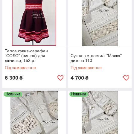
Тепла сукня-сарафан
"СОЛО" (вишня) для
Сукня в етностилі "Мавка"
дівчинки, 152 р.
дитяча 110
Під замовлення
Під замовлення
6 300
4 700
₴
₴
Новинка
Новинка