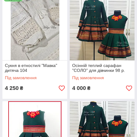
Сукня в етностилі "Мавка"
Осінній теплий сарафан
дитяча 104
"СОЛО" для дівчинки 98 р.
Під замовлення
Під замовлення
4 250
4 000
₴
₴