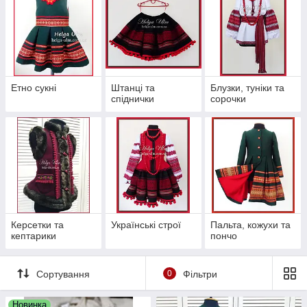
Етно сукні
Штанці та
Блузки, туніки та
спіднички
сорочки
Керсетки та
Українські строї
Пальта, кожухи та
кептарики
пончо
Сортування
0
Фільтри
Новинка