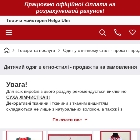
Працюємо офіційно! Оплата на
розрахунковий рахунок!
Творча майстерня Helga Ulm
Товари та послуги
Одяг у етнічному стилі - прокат і про
Дитячий одяг в етно-стилі - продаж та на замовлення
Увага!
Для всіх виробів з цього розділу рекомендується виключно
СУХА ХІМЧИСТКА!!!
Декоративні тканини і тканини з тканим вишиттям
складаються не лише з натуральних волокон, а також і з
синтетичних. Саме завдяки ним тканини менше мнуться, а
Показати все
також більш довговічні і мають нарядний вигляд.
Але також потрібно зважати і на особливості таких волокон.
Вони можуть пускати ворс і в деяких випадках трошки линяти.
Тому ми рекомендуємо ВИКЛЮЧНО суху хімчистку!