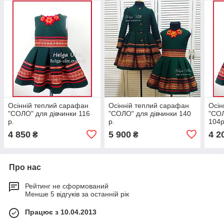
Осінній теплий сарафан
Осінній теплий сарафан
Осін
"СОЛО" для дівчинки 116
"СОЛО" для дівчинки 140
"СОЛ
р.
р.
104р
4 850
5 900
4 2
₴
₴
Про нас
Рейтинг не сформований
Менше 5 відгуків за останній рік
Працює з 10.04.2013