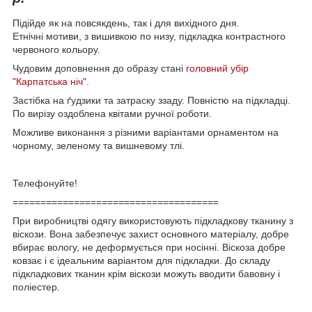
Підійде як на повсякдень, так і для вихідного дня.
Етнічні мотиви, з вишивкою по низу, підкладка контрастного
червоного кольору.
Чудовим доповнення до образу стані
головний убір
"Карпатська ніч".
Застібка на ґудзики та затраску ззаду. Повністю на підкладці.
По вирізу оздоблена квітами ручної роботи.
Можливе виконання з різними варіантами орнаментом на
чорному, зеленому та вишневому тлі.
Телефонуйте!
=====================================
При
виробництві
одягу
використовують
підкладкову тканину
з
віскози
.
Вона
забезпечує
захист
основного
матеріалу
,
добре
вбирає
вологу
,
не деформується
при
носінні
.
Віскоза
добре
ковзає
і
є
ідеальним
варіантом
для
підкладки
.
До складу
підкладкових
тканин
крім
віскози
можуть
вводити
бавовну
і
поліестер
.