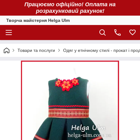
Працюємо офіційно! Оплата на
розрахунковий рахунок!
Творча майстерня Helga Ulm
Товари та послуги
Одяг у етнічному стилі - прокат і про