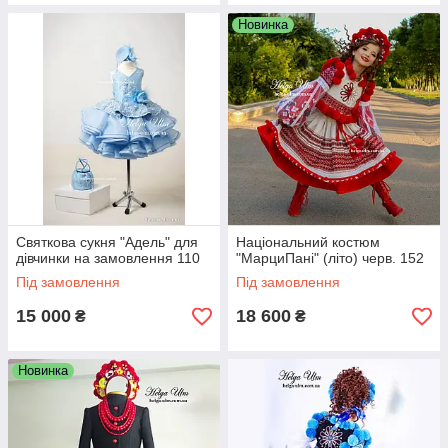
Новинка
Святкова сукня "Адель" для
Національний костюм
дівчинки на замовлення 110
"МарциПані" (літо) черв. 152
Під замовлення
Під замовлення
15 000
18 600
₴
₴
Новинка