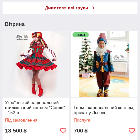
Дивитися всі групи
Вітрина
прокат
Український національний
стилізований костюм "Софія"
Гном - карнавальний костюм,
- 152 р.
прокат у Львові
Під замовлення
Послуга
18 500
700
₴
₴