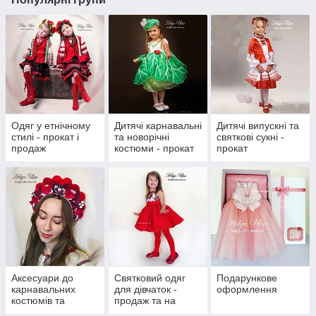
Одяг у етнічному
Дитячі карнавальні
Дитячі випускні та
стилі - прокат і
та новорічні
святкові сукні -
продаж
костюми - прокат
прокат
Аксесуари до
Святковий одяг
Подарункове
карнавальних
для дівчаток -
оформлення
костюмів та
продаж та на
етнічного одягу
замовлення