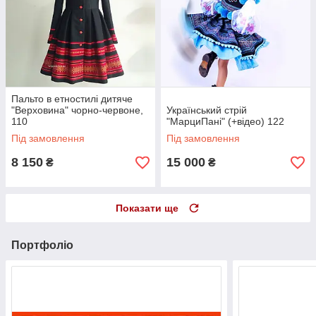
Пальто в етностилі дитяче
"Верховина" чорно-червоне,
Український стрій
110
"МарциПані" (+відео) 122
Під замовлення
Під замовлення
8 150
15 000
₴
₴
Показати ще
Портфоліо