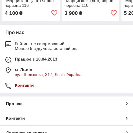
"МарциПані" (літо) чорно-
"МарциПані" (літо) чорно-
"Мар
червона 116
червона 110
черв
4 100
3 900
5 2
₴
₴
Про нас
Рейтинг не сформований
Менше 5 відгуків за останній рік
Працює з 10.04.2013
м. Львів
вул. Шевченка, 317, Львів, Україна
Контакти
Про нас
Контакти
Доставка та оплата