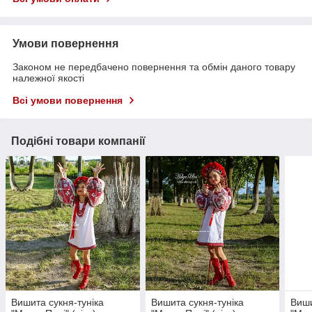
Умови повернення
Законом не передбачено повернення та обмін даного товару
належної якості
Всі умови повернення
Подібні товари компанії
Вишита сукня-туніка
Вишита сукня-туніка
Виши