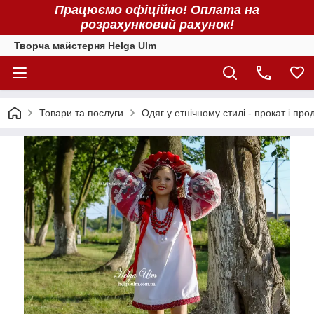
Працюємо офіційно! Оплата на
розрахунковий рахунок!
Творча майстерня Helga Ulm
Товари та послуги
Одяг у етнічному стилі - прокат і про