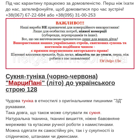
Під час карантину працюємо за домовленістю. Перш ніж їхати
до нас, зателефонуйте, щоб домовитися про час зустрічі!
+38(067) 67-22-684 або +38(095) 31-00-253
Сукня-туніка (чорно-червона)
"
МарциПані
" (літо) до українського
строю 128
Чудова
туніка
в етностилі з оригінальними пишними "3Д"
рукавами.
Така довга, що також може слугувати як
сукня
.
Натуральна тканина, тканині вишиття, ніжне бавовняне
мереживо та кутасики ручної роботи з намистинами.
Можна одягати як самостійну річ, так і у сукупності із
спідничкою, штанами чи джинсами.