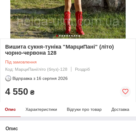
Вишита сукня-туніка "МарциПані" (літо)
чорно-червона 128
Під замовлення
Код: МарциПані/літо (блуз)-128
Роздріб
Відправка з
16 серпня 2026
4 550
₴
Опис
Характеристики
Відгуки про товар
Доставка
Опис