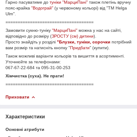
Гарно пасуватиме до
туніки "МарциПані"
також плетінь вручну
пояс-крайка
"Водограй"
(у червоному кольорі) від "ТМ Helga
Ulm".
====================================
Замовити сукню-туніку
"МарциПані"
можна у нас на сайті,
відповідно до розміру (
ЗРОСТУ (см) дитини
).
Просто знайдіть у розділі
"Блузки, туніки, сорочки
потрібний
вам розмір та натисніть кнопку "
Придбати
" (купити).
Також можливі варіанти кольорів та вишиття в асортименті.
Уточнюйте за телефонами:
067-67-22-684 та 095-31-00-253
Хімчистка (суха). Не прати!
====================================
Приховати
Характеристики
Основні атрибути