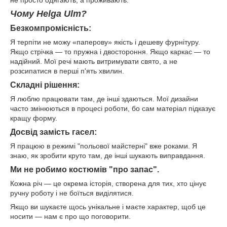
не просто одягають, а проживають.
​Чому Helga Ulm?
Безкомпромісність:
Я терпіти не можу «паперову» якість і дешеву фурнітуру.
Якщо стрічка — то пружна і двостороння. Якщо каркас — то
надійний. Мої речі мають витримувати свято, а не
розсипатися в перші п'ять хвилин.
​Складні рішення:
Я люблю працювати там, де інші здаються. Мої дизайни
часто змінюються в процесі роботи, бо сам матеріал підказує
кращу форму.
​Досвід замість гасел:
Я працюю в режимі "польової майстерні" вже роками. Я
знаю, як зробити круто там, де інші шукають виправдання.
​Ми не робимо костюмів "про запас".
Кожна річ — це окрема історія, створена для тих, хто цінує
ручну роботу і не боїться виділятися.
Якщо ви шукаєте щось унікальне і маєте характер, щоб це
носити — нам є про що поговорити.