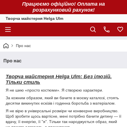
Працюємо офіційно! Оплата на
розрахунковий рахунок!
Творча майстерня Helga Ulm
Про нас
Про нас
Творча майстерня Helga Ulm: Без ілюзій.
Тільки стиль
​Я не шию «просто костюми». Я створюю характери.
​За кожним образом, який ви бачите в моєму каталозі, стоять
десятки викинутих ескізів і годинна боротьба з матеріалом.
Я не вірю в універсальні розміри чи конвеєрне виробництво.
Щоб зробити щось вартісне, мені потрібно бачити дитину — її
вдачу, її енергію, її "я". Тільки так народжується образ, який