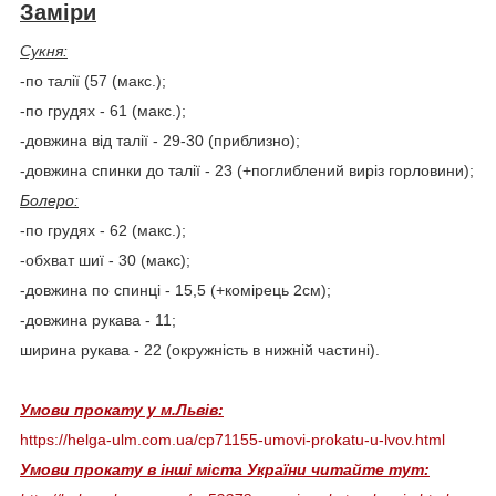
Заміри
Сукня:
-по талії (57 (макс.);
-по грудях - 61 (макс.);
-довжина від талії - 29-30 (приблизно);
-довжина спинки до талії - 23 (+поглиблений виріз горловини);
Болеро:
-по грудях - 62 (макс.);
-обхват шиї - 30 (макс);
-довжина по спинці - 15,5 (+комірець 2см);
-довжина рукава - 11;
ширина рукава - 22 (окружність в нижній частині).
Умови прокату у м.Львів:
https://helga-ulm.com.ua/cp71155-umovi-prokatu-u-lvov.html
Умови прокату в інші міста України читайте тут: