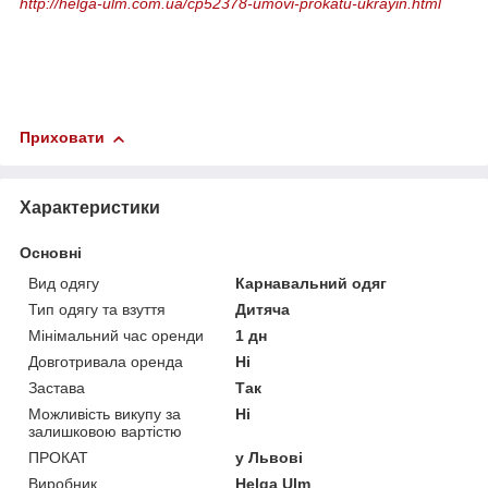
http://helga-ulm.com.ua/cp52378-umovi-prokatu-ukrayin.html
Приховати
Характеристики
Основні
Вид одягу
Карнавальний одяг
Тип одягу та взуття
Дитяча
Мінімальний час оренди
1 дн
Довготривала оренда
Ні
Застава
Так
Можливість викупу за
Ні
залишковою вартістю
ПРОКАТ
у Львові
Виробник
Helga Ulm