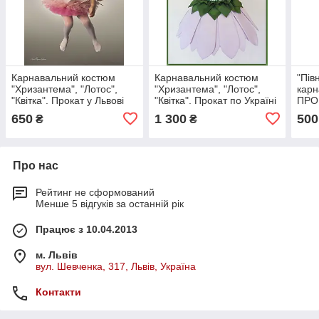
Карнавальний костюм
Карнавальний костюм
"Пів
"Хризантема", "Лотос",
"Хризантема", "Лотос",
карн
"Квітка". Прокат у Львові
"Квітка". Прокат по Україні
ПРОК
650
1 300
500
₴
₴
Про нас
Рейтинг не сформований
Менше 5 відгуків за останній рік
Працює з 10.04.2013
м. Львів
вул. Шевченка, 317, Львів, Україна
Контакти