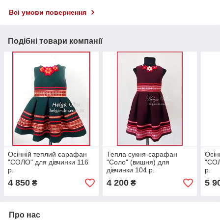
Всі умови повернення
Подібні товари компанії
Осінній теплий сарафан
Тепла сукня-сарафан
Осін
"СОЛО" для дівчинки 116
"Соло" (вишня) для
"СОЛ
р.
дівчинки 104 р.
р.
4 850
4 200
5 9
₴
₴
Про нас