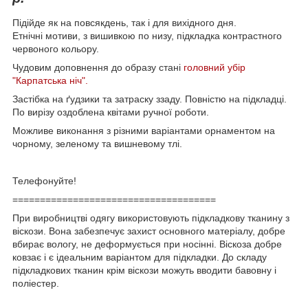
Підійде як на повсякдень, так і для вихідного дня.
Етнічні мотиви, з вишивкою по низу, підкладка контрастного
червоного кольору.
Чудовим доповнення до образу стані
головний убір
"Карпатська ніч".
Застібка на ґудзики та затраску ззаду. Повністю на підкладці.
По вирізу оздоблена квітами ручної роботи.
Можливе виконання з різними варіантами орнаментом на
чорному, зеленому та вишневому тлі.
Телефонуйте!
=====================================
При
виробництві
одягу
використовують
підкладкову тканину
з
віскози
.
Вона
забезпечує
захист
основного
матеріалу
,
добре
вбирає
вологу
,
не деформується
при
носінні
.
Віскоза
добре
ковзає
і
є
ідеальним
варіантом
для
підкладки
.
До складу
підкладкових
тканин
крім
віскози
можуть
вводити
бавовну
і
поліестер
.