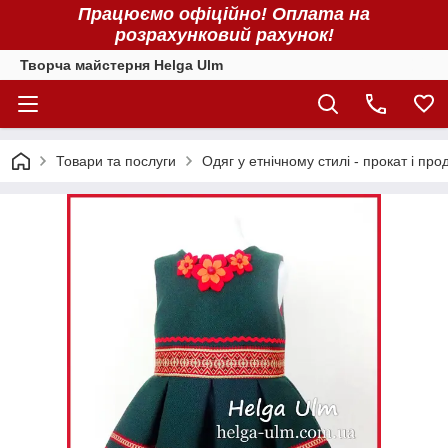
Працюємо офіційно! Оплата на
розрахунковий рахунок!
Творча майстерня Helga Ulm
Товари та послуги
Одяг у етнічному стилі - прокат і про