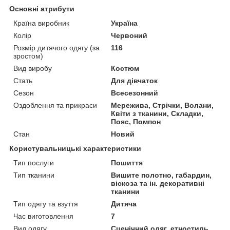
Основні атрибути
Країна виробник
Україна
Колір
Червоний
Розмір дитячого одягу (за
116
зростом)
Вид виробу
Костюм
Стать
Для дівчаток
Сезон
Всесезонний
Оздоблення та прикраси
Мережива, Стрічки, Волани,
Квіти з тканини, Складки,
Пояс, Помпон
Стан
Новий
Користувальницькі характеристики
Тип послуги
Пошиття
Тип тканини
Вишите полотно, габардин,
віскоза та ін. декоративні
тканини
Тип одягу та взуття
Дитяча
Час виготовлення
7
Вид одягу
Сценічний одяг, етностиль