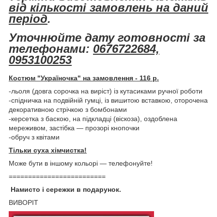
від кількості замовлень на даний
період
.
Уточнюйте дату готовності за
телефонами:
0676722684,
0953100253
Костюм "Україночка" на замовлення - 116 р.
-льоля (довга сорочка на виріст) із кутасиками ручної роботи
-спідничка на подвійній гумці, із вишитою вставкою, оторочена
декоративною стрічкою з бомбонами
-керсетка з баскою, на підкладці (віскоза), оздоблена
мереживом, застібка ― прозорі кнопочки
-обруч з квітами
Тільки суха хімчистка!
Може бути в іншому кольорі ― телефонуйте!
=========================
Намисто і сережки в подарунок.
ВИВОРІТ