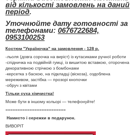
від кількості замовлень на даний
період
.
Уточнюйте дату готовності за
телефонами:
0676722684,
0953100253
Костюм "Україночка" на замовлення - 128 р.
-льоля (довга сорочка на виріст) із кутасиками ручної роботи
-спідничка на подвійній гумці, із вишитою вставкою, оторочена
декоративною стрічкою з бомбонами
-керсетка з баскою, на підкладці (віскоза), оздоблена
мереживом, застібка ― прозорі кнопочки
-обруч з квітами
Тільки суха хімчистка!
Може бути в іншому кольорі ― телефонуйте!
=========================
Намисто і сережки в подарунок.
ВИВОРІТ