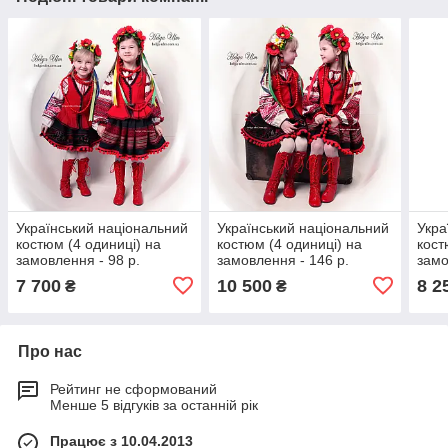
Український національний
Український національний
Укра
костюм (4 одиниці) на
костюм (4 одиниці) на
кост
замовлення - 98 р.
замовлення - 146 р.
замо
7 700
10 500
8 2
₴
₴
Про нас
Рейтинг не сформований
Менше 5 відгуків за останній рік
Працює з 10.04.2013