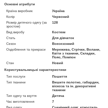
Основні атрибути
Країна виробник
Україна
Колір
Червоний
Розмір дитячого одягу (за
128
зростом)
Вид виробу
Костюм
Стать
Для дівчаток
Сезон
Всесезонний
Оздоблення та прикраси
Мережива, Стрічки, Волани,
Квіти з тканини, Складки,
Пояс, Помпон
Стан
Новий
Користувальницькі характеристики
Тип послуги
Пошиття
Тип тканини
Вишите полотно, габардин,
віскоза та ін. декоративні
тканини
Тип одягу та взуття
Дитяча
Час виготовлення
7
Вид одягу
Сценічний одяг, етностиль