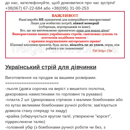
до нас, зателефонуйте, щоб домовитися про час зустрічі!
+38(067) 67-22-684 або +38(095) 31-00-253
Український стрій для дівчинки
Виготовлення на продаж за вашими розмірами.
=======================
-льоля (довга сорочка на виріст з вишитого полотна,
декорована намистинами по горловині та рукавах)
-плахта 2 шт. (декорована стрічкою з малими бомбонами або
по кутах великими бомбонами ручної роботи; зав'язується
довкола стану спереду та ззаду)
-крайка (обкручується кругом талії, утворюючи "корсет",
підкреслюючи талію)
-головний убір (з бомбонами ручної роботи чи без, з