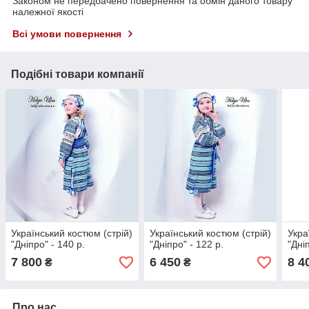
Законом не передбачено повернення та обмін даного товару
належної якості
Всі умови повернення
Подібні товари компанії
Український костюм (стрій)
Український костюм (стрій)
Укра
"Дніпро" - 140 р.
"Дніпро" - 122 р.
"Дні
7 800
6 450
8 4
₴
₴
Про нас