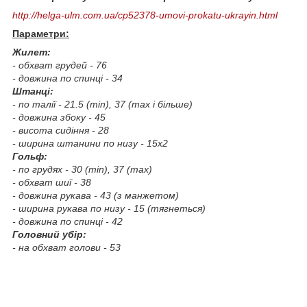
http://helga-ulm.com.ua/cp52378-umovi-prokatu-ukrayin.html
Параметри:
Жилет:
- обхват грудей - 76
- довжина по спинці - 34
Штанці:
- по талії - 21.5 (min), 37 (max і більше)
- довжина збоку - 45
- висота сидіння - 28
- ширина штанини по низу - 15х2
Гольф:
- по грудях - 30 (min), 37 (max)
- обхват шиї - 38
- довжина рукава - 43 (з манжетом)
- ширина рукава по низу - 15 (тягнеться)
- довжина по спинці - 42
Головний убір:
- на обхват голови - 53