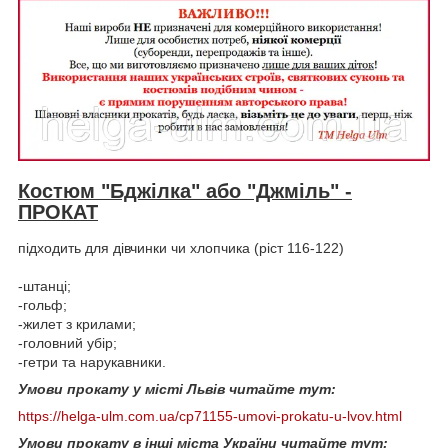
Костюм "Бджілка" або "Джміль" -
ПРОКАТ
підходить для дівчинки чи хлопчика (ріст 116-122)
-штанці;
-гольф;
-жилет з крилами;
-головний убір;
-гетри та нарукавники.
Умови прокату у місті Львів читайте тут:
https://helga-ulm.com.ua/cp71155-umovi-prokatu-u-lvov.html
Умови прокату в інші міста України читайте тут: