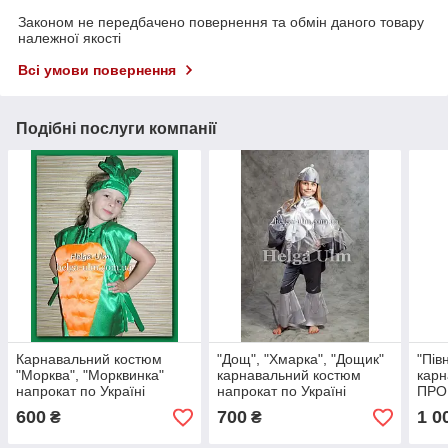
Законом не передбачено повернення та обмін даного товару
належної якості
Всі умови повернення
Подібні послуги компанії
Карнавальний костюм
"Дощ", "Хмарка", "Дощик"
"Пів
"Морква", "Морквинка"
карнавальний костюм
карн
напрокат по Україні
напрокат по Україні
ПРОК
600
700
1 0
₴
₴