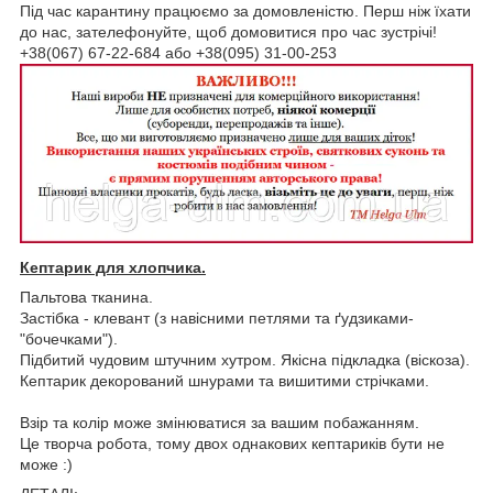
Під час карантину працюємо за домовленістю. Перш ніж їхати
до нас, зателефонуйте, щоб домовитися про час зустрічі!
+38(067) 67-22-684 або +38(095) 31-00-253
Кептарик для хлопчика.
Пальтова тканина.
Застібка - клевант (з навісними петлями та ґудзиками-
"бочечками").
Підбитий чудовим штучним хутром. Якісна підкладка (віскоза).
Кептарик декорований шнурами та вишитими стрічками.
Взір та колір може змінюватися за вашим побажанням.
Це творча робота, тому двох однакових кептариків бути не
може :)