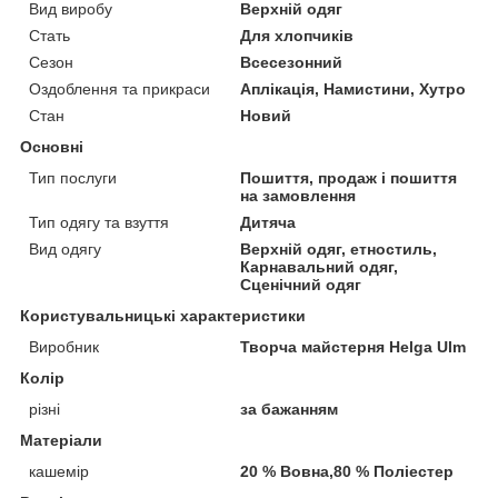
Вид виробу
Верхній одяг
Стать
Для хлопчиків
Сезон
Всесезонний
Оздоблення та прикраси
Аплікація, Намистини, Хутро
Стан
Новий
Основні
Тип послуги
Пошиття, продаж і пошиття
на замовлення
Тип одягу та взуття
Дитяча
Вид одягу
Верхній одяг, етностиль,
Карнавальний одяг,
Сценічний одяг
Користувальницькі характеристики
Виробник
Творча майстерня Helga Ulm
Колір
різні
за бажанням
Матеріали
кашемір
20 % Вовна,80 % Поліестер