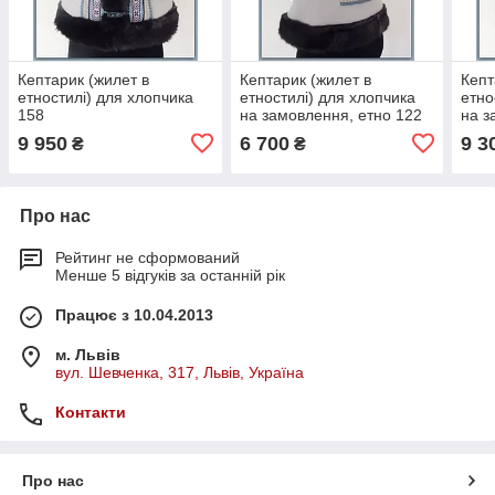
Кептарик (жилет в
Кептарик (жилет в
Кепт
етностилі) для хлопчика
етностилі) для хлопчика
етно
158
на замовлення, етно 122
на з
9 950
6 700
9 3
₴
₴
Про нас
Рейтинг не сформований
Менше 5 відгуків за останній рік
Працює з 10.04.2013
м. Львів
вул. Шевченка, 317, Львів, Україна
Контакти
Про нас