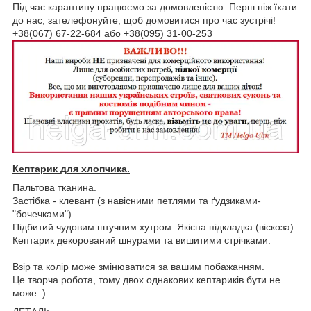
Під час карантину працюємо за домовленістю. Перш ніж їхати
до нас, зателефонуйте, щоб домовитися про час зустрічі!
+38(067) 67-22-684 або +38(095) 31-00-253
Кептарик для хлопчика.
Пальтова тканина.
Застібка - клевант (з навісними петлями та ґудзиками-
"бочечками").
Підбитий чудовим штучним хутром. Якісна підкладка (віскоза).
Кептарик декорований шнурами та вишитими стрічками.
Взір та колір може змінюватися за вашим побажанням.
Це творча робота, тому двох однакових кептариків бути не
може :)