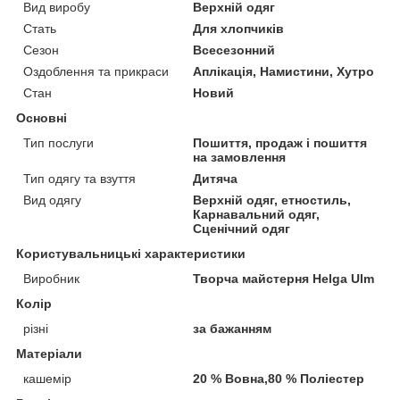
Вид виробу
Верхній одяг
Стать
Для хлопчиків
Сезон
Всесезонний
Оздоблення та прикраси
Аплікація, Намистини, Хутро
Стан
Новий
Основні
Тип послуги
Пошиття, продаж і пошиття
на замовлення
Тип одягу та взуття
Дитяча
Вид одягу
Верхній одяг, етностиль,
Карнавальний одяг,
Сценічний одяг
Користувальницькі характеристики
Виробник
Творча майстерня Helga Ulm
Колір
різні
за бажанням
Матеріали
кашемір
20 % Вовна,80 % Поліестер