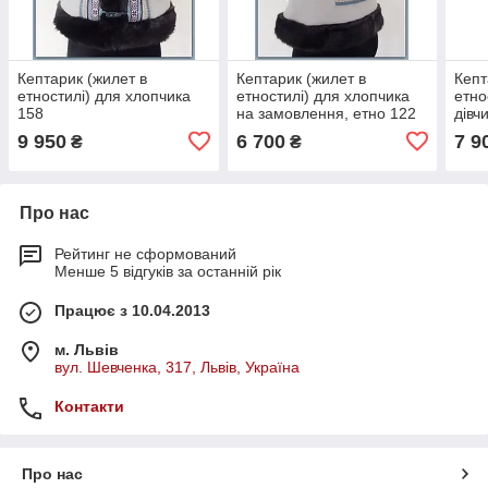
Кептарик (жилет в
Кептарик (жилет в
Кепт
етностилі) для хлопчика
етностилі) для хлопчика
етно
158
на замовлення, етно 122
дівч
9 950
6 700
7 9
₴
₴
Про нас
Рейтинг не сформований
Менше 5 відгуків за останній рік
Працює з 10.04.2013
м. Львів
вул. Шевченка, 317, Львів, Україна
Контакти
Про нас