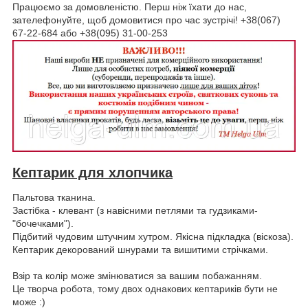
Працюємо за домовленістю. Перш ніж їхати до нас,
зателефонуйте, щоб домовитися про час зустрічі! +38(067)
67-22-684 або +38(095) 31-00-253
Кептарик для хлопчика
Пальтова тканина.
Застібка - клевант (з навісними петлями та гудзиками-
"бочечками").
Підбитий чудовим штучним хутром. Якісна підкладка (віскоза).
Кептарик декорований шнурами та вишитими стрічками.
Взір та колір може змінюватися за вашим побажанням.
Це творча робота, тому двох однакових кептариків бути не
може :)