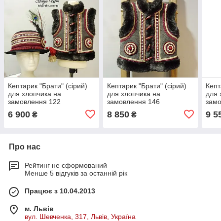
Кептарик "Брати" (сірий)
Кептарик "Брати" (сірий)
Кепт
для хлопчика на
для хлопчика на
для 
замовлення 122
замовлення 146
замо
6 900
8 850
9 5
₴
₴
Про нас
Рейтинг не сформований
Менше 5 відгуків за останній рік
Працює з 10.04.2013
м. Львів
вул. Шевченка, 317, Львів, Україна