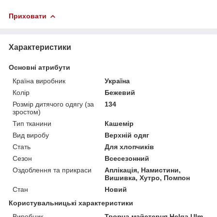
Приховати
Характеристики
Основні атрибути
Країна виробник
Україна
Колір
Бежевий
Розмір дитячого одягу (за
134
зростом)
Тип тканини
Кашемір
Вид виробу
Верхній одяг
Стать
Для хлопчиків
Сезон
Всесезонний
Оздоблення та прикраси
Аплікація, Намистини,
Вишивка, Хутро, Помпон
Стан
Новий
Користувальницькі характеристики
Виробник
Творча майстерня Helga Ulm