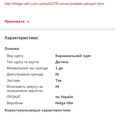
http://helga-ulm.com.ua/cp52378-umovi-prokatu-ukrayin.html
Приховати
Характеристики
Основні
Вид одягу
Карнавальний одяг
Тип одягу та взуття
Дитяча
Мінімальний час оренди
1 дн
Довготривала оренда
Ні
Застава
Так
Можливість викупу за
Ні
залишковою вартістю
ПРОКАТ
по Україні
Виробник
Helga Ulm
Користувальницькі характеристики