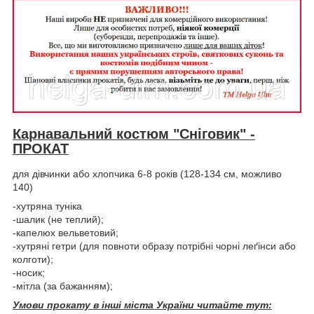
Карнавальний костюм "Сніговик" -
ПРОКАТ
для дівчинки або хлопчика 6-8 років (128-134 см, можливо
140)
-хутряна туніка
-шалик (не теплий);
-капелюх вельветовий;
-хутряні гетри (для повноти образу потрібні чорні леґінси або
колготи);
-носик;
-мітла (за бажанням);
Умови прокату в інші міста України читайте тут: