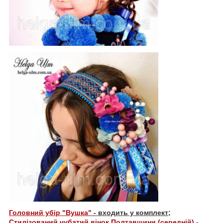
Головний убір "Вушка"
- входить у комплект;
Стилізований чубатий вінок Полтавщини (середній)
-