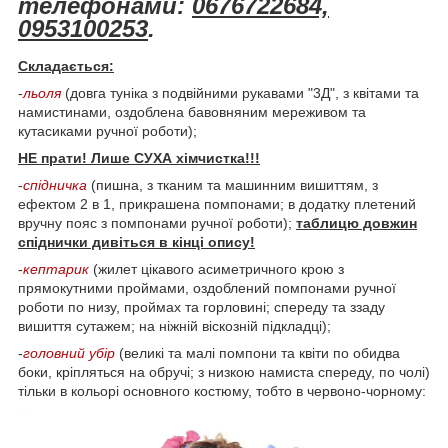
телефонами:
0676722684,
0953100253
.
Складається:
-
льоля
(довга туніка з подвійними рукавами "3Д", з квітами та
намистинами, оздоблена бавовняним мереживом та
кутасиками ручної роботи);
НЕ прати! Лише СУХА хімчистка!!!
-
спідничка
(пишна, з тканим та машинним вишиттям, з
ефектом 2 в 1, прикрашена помпонами; в додатку плетений
вручну пояс з помпонами ручної роботи);
таблицю довжин
спіднички дивіться в кінці опису!
-
кептарик
(жилет цікавого асиметричного крою з
прямокутними проймами, оздоблений помпонами ручної
роботи по низу, проймах та горловині; спереду та ззаду
вишиття сутажем; на ніжній віскозній підкладці);
-
головний убір
(великі та малі помпони та квіти по обидва
боки, кріпляться на обручі; з низкою намиста спереду, по чолі)
тільки в кольорі основного костюму, тобто в червоно-чорному: