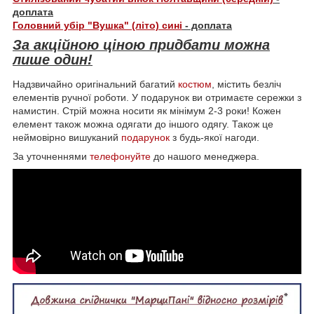
доплата
Головний убір "Вушка" (літо) сині
- доплата
За акційною ціною придбати можна
лише один!
Надзвичайно оригінальний багатий
костюм
, містить безліч
елементів ручної роботи. У подарунок ви отримаєте сережки з
намистин. Стрій можна носити як мінімум 2-3 роки! Кожен
елемент також можна одягати до іншого одягу. Також це
неймовірно вишуканий
подарунок
з будь-якої нагоди.
За уточненнями
телефонуйте
до нашого менеджера.