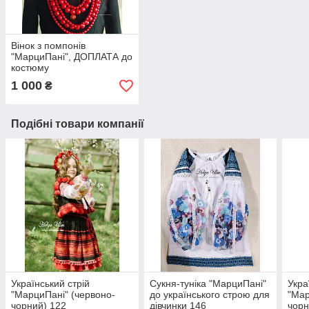
Вінок з помпонів
"МарциПані", ДОПЛАТА до
костюму
1 000
₴
Подібні товари компанії
Український стрій
Сукня-туніка "МарциПані"
Укра
"МарциПані" (червоно-
до українського строю для
"Мар
чорний) 122
дівчинки 146
чорн