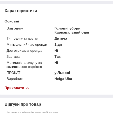
Характеристики
Основні
Вид одягу
Головні убори,
Карнавальний одяг
Тип одягу та взуття
Дитяча
Мінімальний час оренди
1 дн
Довготривала оренда
Ні
Застава
Так
Можливість викупу за
Ні
залишковою вартістю
ПРОКАТ
у Львові
Виробник
Helga Ulm
Приховати
Відгуки про товар
Ще немає відгуків про цей товар