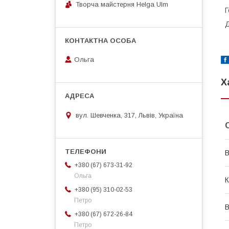
Творча майстерня Helga Ulm
Г
Д
Ольга
Х
вул. Шевченка, 317, Львів, Україна
В
+380 (67) 673-31-92
Ольга
К
+380 (95) 310-02-53
Петро
В
+380 (67) 672-26-84
Петро