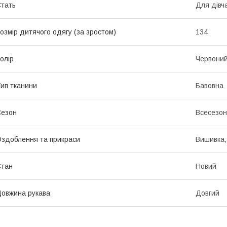
тать
Для дівч
озмір дитячого одягу (за зростом)
134
олір
Червони
ип тканини
Бавовна
Сезон
Всесезо
здоблення та прикраси
Вишивка,
Стан
Новий
овжина рукава
Довгий