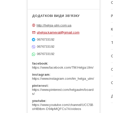
С
Р
http://helga-ulm.com.ua
К
uhelga.karneval@gmail.com
0676733192
Т
0676733192
0676733192
facebook
https://www.facebook.com/TM.Helga.Ulm/
О
instagram
https://www.instagram.com/tm_helga_ulm/
pinterest
https://www.pinterest.com/helgaulm/board
s/
Д
youtube
https://www.youtube.com/channel/UCC5B
oHlBtbm-D94pMQFCs7A/videos