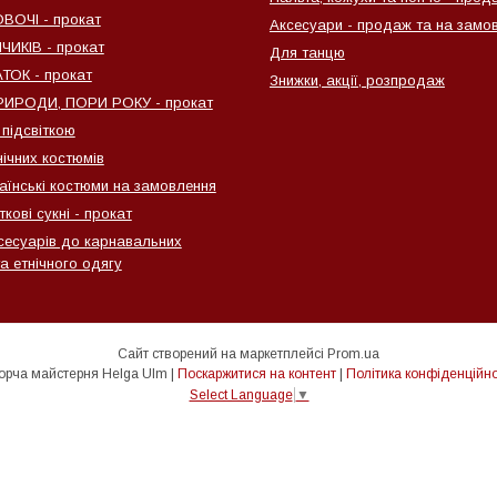
ВОЧІ - прокат
Аксесуари - продаж та на замо
ИКІВ - прокат
Для танцю
ТОК - прокат
Знижки, акції, розпродаж
ИРОДИ, ПОРИ РОКУ - прокат
 підсвіткою
нічних костюмів
раїнські костюми на замовлення
ткові сукні - прокат
сесуарів до карнавальних
а етнічного одягу
Сайт створений на маркетплейсі
Prom.ua
Творча майстерня Helga Ulm |
Поскаржитися на контент
|
Політика конфіденційно
Select Language
▼