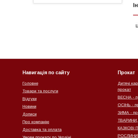
І
Ц
Навигація по сайту
Прокат
Головне
Дитячі кар
прокат
Товари та послуги
ВЕСНА - п
Відгуки
ОСІНЬ - п
Новини
ЗИМА - пр
Дописи
ТВАРИНИ,
Про компанію
КАЗКОВІ 
Доставка та оплата
РОСЛИНИ, 
Умови прокату по Україні