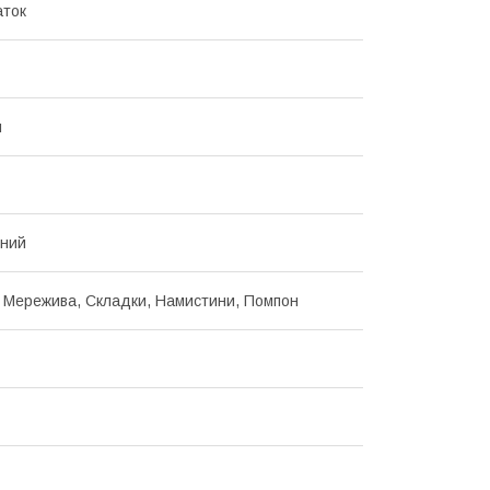
аток
й
нний
 Мережива, Складки, Намистини, Помпон