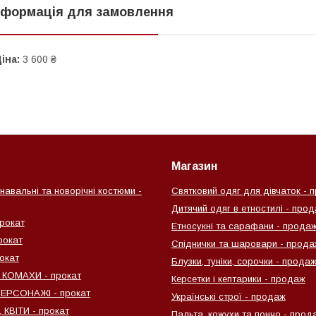
нформація для замовлення
іна:
3 600 ₴
Магазин
навальні та новорічні костюми -
Святковий одяг для дівчаток - 
Дитячий одяг в етностилі - про
рокат
Етносукні та сарафани - прода
рокат
Спіднички та шаровари - прода
окат
Блузки, туніки, сорочки - прода
 КОМАХИ - прокат
Керсетки і кептарики - продаж
ПЕРСОНАЖІ - прокат
Українські строї - продаж
КВІТИ - прокат
Пальта, кожухи та пончо - прод