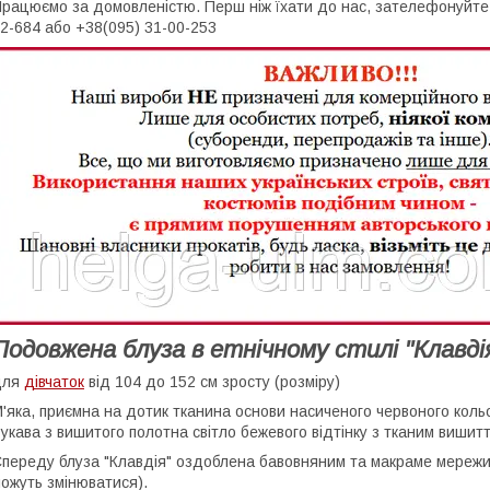
рацюємо за домовленістю. Перш ніж їхати до нас, зателефонуйте, 
2-684 або +38(095) 31-00-253
Подовжена блуза в етнічному стилі "Клавді
для
дівчаток
від 104 до 152 см зросту (розміру)
'яка, приємна на дотик тканина основи насиченого червоного коль
укава з вишитого полотна світло бежевого відтінку з тканим вишит
переду блуза "Клавдія" оздоблена бавовняним та макраме мережи
ожуть змінюватися).