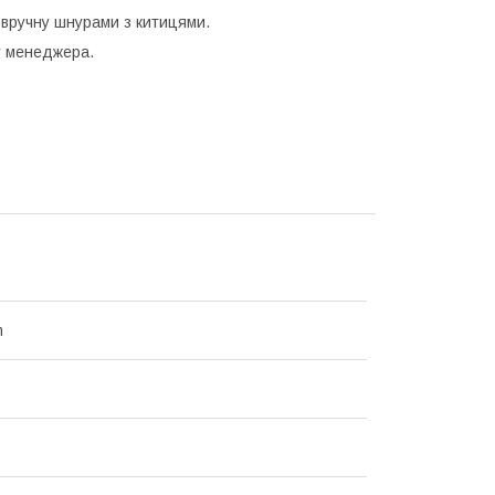
вручну шнурами з китицями.
 у менеджера.
m