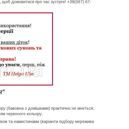
щоб домовитися про час зустрічі! +38(067) 67-
я"
ору (бавовна з домішками) практично не мнеться.
тям червоного кольору.
вом та намистинами (варіанти підбору мережива