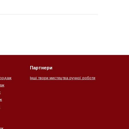
Партнери
продаж
Інші твори мистецтва ручної роботи
даж
ж
ж
ж
аж