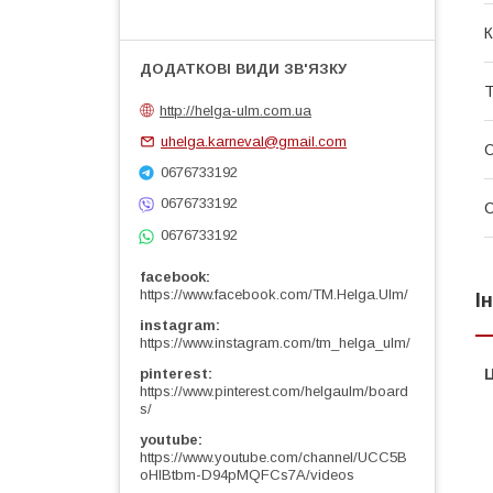
К
Т
http://helga-ulm.com.ua
uhelga.karneval@gmail.com
О
0676733192
0676733192
0676733192
facebook
https://www.facebook.com/TM.Helga.Ulm/
І
instagram
https://www.instagram.com/tm_helga_ulm/
pinterest
Ц
https://www.pinterest.com/helgaulm/board
s/
youtube
https://www.youtube.com/channel/UCC5B
oHlBtbm-D94pMQFCs7A/videos