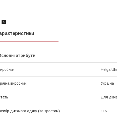
арактеристики
Основні атрибути
иробник
Helga Ul
раїна виробник
Україна
тать
Для дівч
озмір дитячого одягу (за зростом)
116