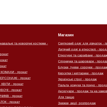
Магазин
навальні та новорічні костюми -
Святковий одяг для дівчаток - 
Дитячий одяг в етностилі - про
рокат
Етносукні та сарафани - прода
рокат
Спіднички та шаровари - прода
окат
Блузки, туніки, сорочки - прода
 КОМАХИ - прокат
Керсетки і кептарики - продаж
ПЕРСОНАЖІ - прокат
Українські строї - продаж
КВІТИ - прокат
Пальта, кожухи та пончо - прод
ВОЧІ - прокат
Аксесуари - продаж та на замо
ИКІВ - прокат
Для танцю
ТОК - прокат
Знижки, акції, розпродаж