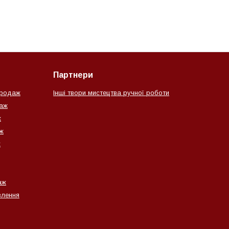
Партнери
продаж
Інші твори мистецтва ручної роботи
даж
ж
ж
ж
аж
влення