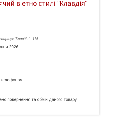
чий в етно стилі "Клавдія"
:
Фартух "Клавдія" - 116
рпня 2026
а телефоном
ено повернення та обмін даного товару