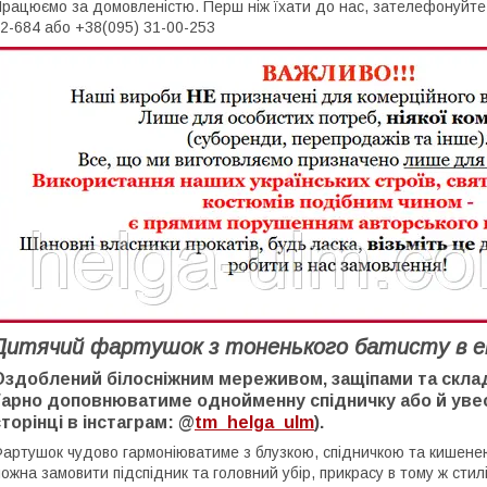
рацюємо за домовленістю. Перш ніж їхати до нас, зателефонуйте, 
2-684 або +38(095) 31-00-253
Дитячий фартушок з тоненького батисту в ет
Оздоблений білосніжним мереживом, защіпами та скла
Гарно доповнюватиме однойменну спідничку або й увес
сторінці в інстаграм: @
tm_helga_ulm
).
артушок чудово гармоніюватиме з блузкою, спідничкою та кишенею
ожна замовити підспідник та головний убір, прикрасу в тому ж стилі