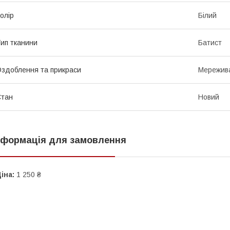
олір
Білий
ип тканини
Батист
здоблення та прикраси
Мережива
Стан
Новий
нформація для замовлення
іна:
1 250 ₴