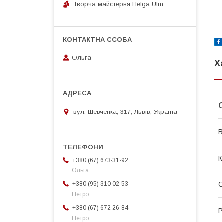
Творча майстерня Helga Ulm
Ольга
Х
вул. Шевченка, 317, Львів, Україна
В
К
+380 (67) 673-31-92
Ольга
+380 (95) 310-02-53
С
Петро
+380 (67) 672-26-84
Р
Петро