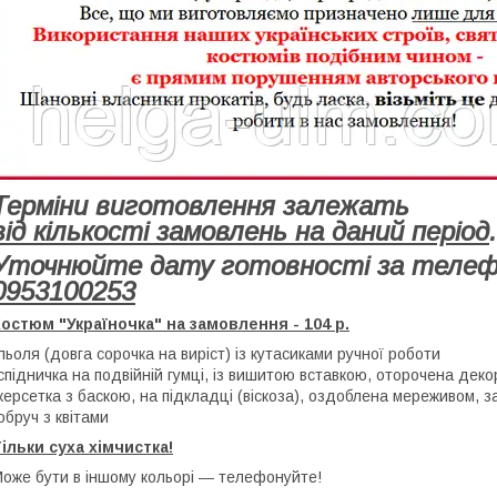
Терміни виготовлення залежать
від кількості замовлень на даний період
.
Уточнюйте дату готовності за теле
0953100253
остюм "Україночка" на замовлення - 104 р.
льоля (довга сорочка на виріст) із кутасиками ручної роботи
спідничка на подвійній гумці, із вишитою вставкою, оторочена де
керсетка з баскою, на підкладці (віскоза), оздоблена мереживом, з
обруч з квітами
ільки суха хімчистка!
оже бути в іншому кольорі ― телефонуйте!