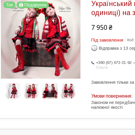
Український
Топ
Подарунок
одиниці) на 
7 950 ₴
Під замовлення
Код
Відправка з 13 се
+380 (67) 673-31-92
Ольга
Замовлення тільки з
Законом не передбач
належної якості