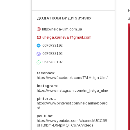
Н
http://helga-ulm.com.ua
uhelga.karneval@gmail.com
0676733192
0676733192
0676733192
facebook
https://www.facebook.com/TM.Helga.Ulm/
instagram
https://www.instagram.com/tm_helga_ulm/
pinterest
https://www.pinterest.com/helgaulm/board
s/
youtube
https://www.youtube.com/channel/UCC5B
oHlBtbm-D94pMQFCs7A/videos