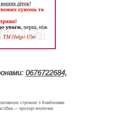
фонами:
0676722684,
коративною стрічкою з бомбонами
астібка ― прозорі кнопочки