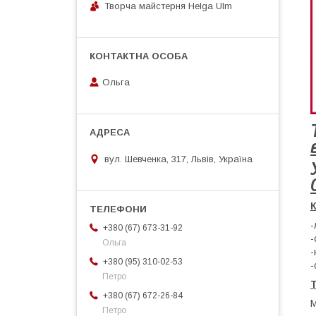
Творча майстерня Helga Ulm
Ольга
вул. Шевченка, 317, Львів, Україна
К
-
+380 (67) 673-31-92
-
Ольга
-
+380 (95) 310-02-53
-
Петро
Т
+380 (67) 672-26-84
М
Петро