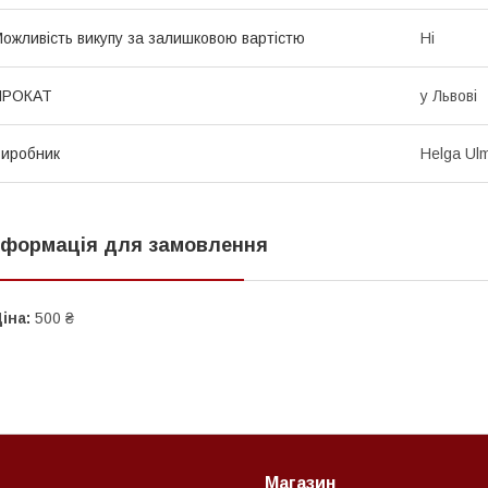
ожливість викупу за залишковою вартістю
Ні
ПРОКАТ
у Львові
иробник
Helga Ul
нформація для замовлення
іна:
500 ₴
Магазин