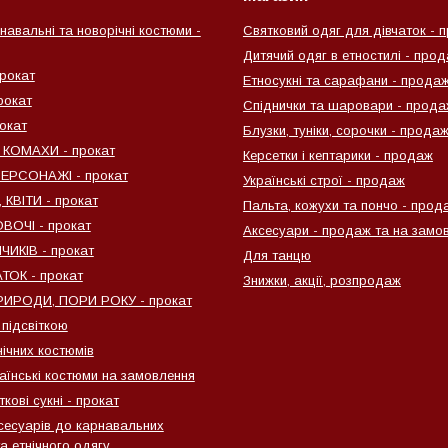
навальні та новорічні костюми -
Святковий одяг для дівчаток - 
Дитячий одяг в етностилі - про
рокат
Етносукні та сарафани - прода
рокат
Спіднички та шаровари - прода
окат
Блузки, туніки, сорочки - прода
 КОМАХИ - прокат
Керсетки і кептарики - продаж
ПЕРСОНАЖІ - прокат
Українські строї - продаж
КВІТИ - прокат
Пальта, кожухи та пончо - прод
ВОЧІ - прокат
Аксесуари - продаж та на замо
ИКІВ - прокат
Для танцю
ТОК - прокат
Знижки, акції, розпродаж
ИРОДИ, ПОРИ РОКУ - прокат
 підсвіткою
нічних костюмів
раїнські костюми на замовлення
ткові сукні - прокат
сесуарів до карнавальних
а етнічного одягу