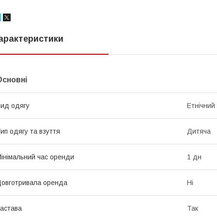
арактеристики
Основні
ид одягу
Етнічний
ип одягу та взуття
Дитяча
інімальний час оренди
1 дн
овготривала оренда
Ні
астава
Так