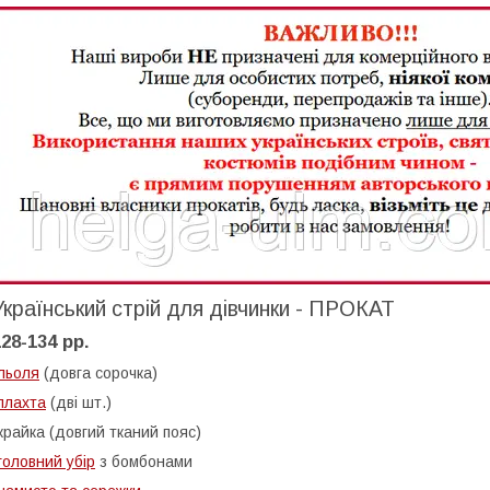
Український стрій для дівчинки - ПРОКАТ
128-134 рр.
льоля
(довга сорочка)
плахта
(дві шт.)
крайка (довгий тканий пояс)
головний убір
з бомбонами