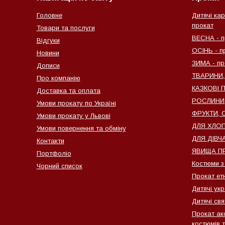
Головне
Дитячі кар
прокат
Товари та послуги
ВЕСНА - п
Відгуки
ОСІНЬ - п
Новини
ЗИМА - пр
Дописи
ТВАРИНИ,
Про компанію
КАЗКОВІ 
Доставка та оплата
РОСЛИНИ, 
Умови прокату по Україні
ФРУКТИ, О
Умови прокату у Львові
ДЛЯ ХЛОПЧ
Умови повернення та обміну
ДЛЯ ДІВЧА
Контакти
ЯВИЩА ПР
Портфоліо
Костюми з
Чорний список
Прокат ет
Дитячі ук
Дитячі свя
Прокат ак
костюмів т