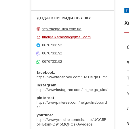
Х
http://helga-ulm.com.ua
uhelga.karneval@gmail.com
0676733192
0676733192
0676733192
В
facebook
https://www.facebook.com/TM.Helga.Ulm/
Т
instagram
https://www.instagram.com/tm_helga_ulm/
М
pinterest
https://www.pinterest.com/helgaulm/board
s/
Д
youtube
https://www.youtube.com/channel/UCC5B
З
oHlBtbm-D94pMQFCs7A/videos