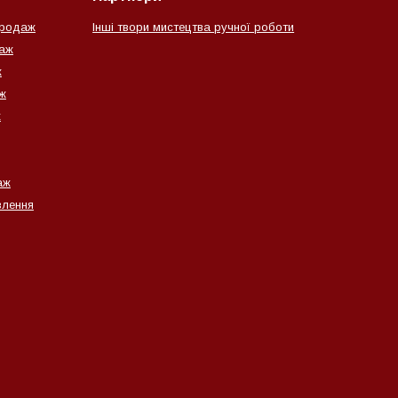
продаж
Інші твори мистецтва ручної роботи
даж
ж
ж
ж
аж
влення