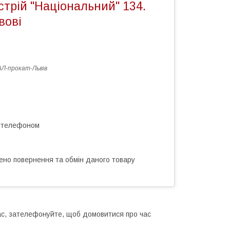
стрій "Національний" 134.
вові
Л-прокат-Львів
а телефоном
ено повернення та обмін даного товару
ас, зателефонуйте, щоб домовитися про час