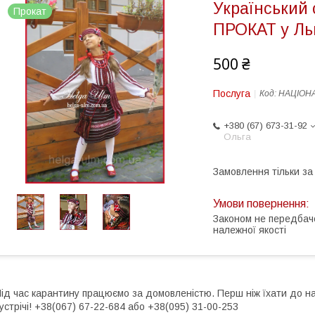
Український 
Прокат
ПРОКАТ у Ль
500 ₴
Послуга
Код:
НАЦІОНА
+380 (67) 673-31-92
Ольга
Замовлення тільки з
Законом не передбач
належної якості
ід час карантину працюємо за домовленістю. Перш ніж їхати до н
устрічі! +38(067) 67-22-684 або +38(095) 31-00-253