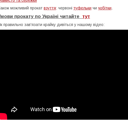
намисто та сережки
акож можливий прокат
взуття
: червоні
туфельки
чи
чобітки
.
Умови прокату по Україні читайте
тут
к правильно зав'язати крайку дивіться у нашому відео: