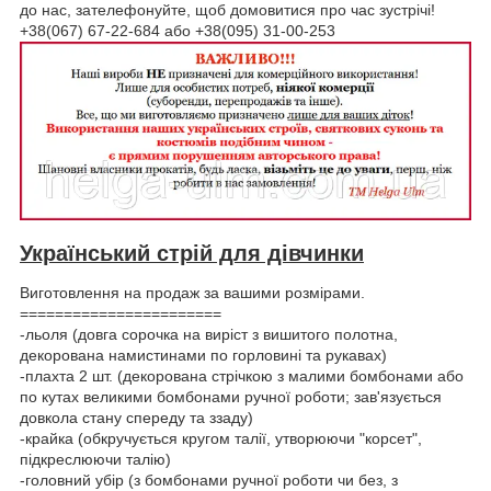
до нас, зателефонуйте, щоб домовитися про час зустрічі!
+38(067) 67-22-684 або +38(095) 31-00-253
Український стрій для дівчинки
Виготовлення на продаж за вашими розмірами.
=======================
-льоля (довга сорочка на виріст з вишитого полотна,
декорована намистинами по горловині та рукавах)
-плахта 2 шт. (декорована стрічкою з малими бомбонами або
по кутах великими бомбонами ручної роботи; зав'язується
довкола стану спереду та ззаду)
-крайка (обкручується кругом талії, утворюючи "корсет",
підкреслюючи талію)
-головний убір (з бомбонами ручної роботи чи без, з