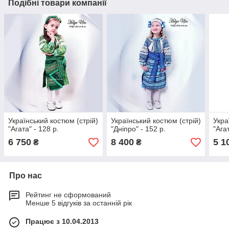
Подібні товари компанії
Український костюм (стрій)
Український костюм (стрій)
Укра
"Агата" - 128 р.
"Дніпро" - 152 р.
"Агат
6 750
8 400
5 1
₴
₴
Про нас
Рейтинг не сформований
Менше 5 відгуків за останній рік
Працює з 10.04.2013