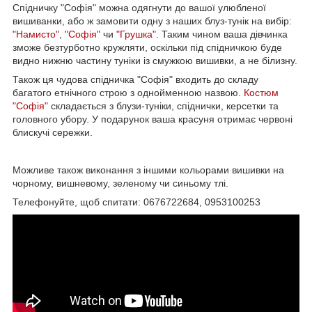
Спідничку "Софія" можна одягнути до вашої улюбленої
вишиванки, або ж замовити одну з наших блуз-тунік на вибір:
"Намисто"
,
"Софія"
чи
"Грушка"
. Таким чином ваша дівчинка
зможе безтурботно кружляти, оскільки під спідничкою буде
видно нижню частину туніки із смужкою вишивки, а не білизну.
Також ця чудова спідничка "Софія" входить до складу
багатого етнічного строю з однойменною назвою.
Костюм
"Софія"
складається з блузи-туніки, спіднички, керсетки та
головного убору. У подарунок ваша красуня отримає червоні
блискучі сережки.
Можливе також виконання з іншими кольорами вишивки на
чорному, вишневому, зеленому чи синьому тлі.
Телефонуйте, щоб спитати: 0676722684, 0953100253