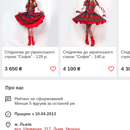
Спідничка до українського
Спідничка до українського
Спід
строю "Софія" - 128 р.
строю "Софія" - 140 р.
стро
3 650
4 100
4 3
₴
₴
Про нас
Рейтинг не сформований
Менше 5 відгуків за останній рік
Працює з 10.04.2013
м. Львів
вул. Шевченка, 317, Львів, Україна