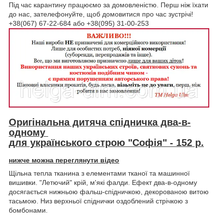
Під час карантину працюємо за домовленістю. Перш ніж їхати
до нас, зателефонуйте, щоб домовитися про час зустрічі!
+38(067) 67-22-684 або +38(095) 31-00-253
Оригінальна дитяча спідничка два-в-
одному
для українського строю "Софія" - 152 р.
нижче можна переглянути відео
Щільна тепла тканина з елементами тканої та машинної
вишивки. "Летючий" крій, м'які фалди. Ефект два-в-одному
досягається нижньою фальш-спідничкою, декорованою витою
тасьмою. Низ верхньої спіднички оздоблений стрічкою з
бомбонами.