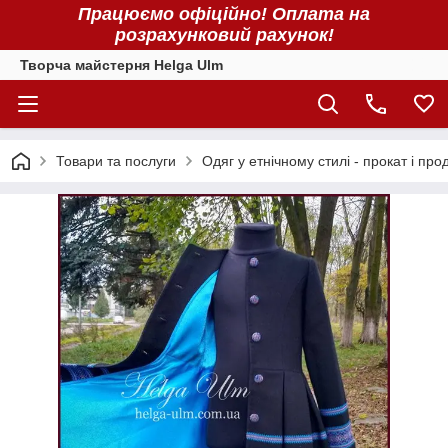
Працюємо офіційно! Оплата на
розрахунковий рахунок!
Творча майстерня Helga Ulm
Товари та послуги
Одяг у етнічному стилі - прокат і про