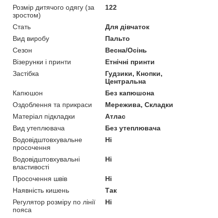
Розмір дитячого одягу (за
122
зростом)
Стать
Для дівчаток
Вид виробу
Пальто
Сезон
Весна/Осінь
Візерунки і принти
Етнічні принти
Застібка
Гудзики, Кнопки,
Центральна
Капюшон
Без капюшона
Оздоблення та прикраси
Мережива, Складки
Матеріал підкладки
Атлас
Вид утеплювача
Без утеплювача
Водовідштовхувальне
Ні
просочення
Водовідштовхувальні
Ні
властивості
Просочення швів
Ні
Наявність кишень
Так
Регулятор розміру по лінії
Ні
пояса