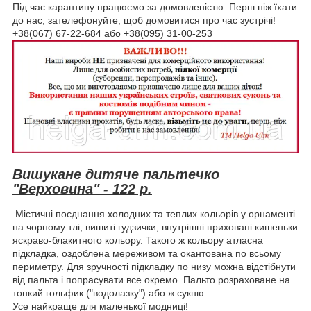
Під час карантину працюємо за домовленістю. Перш ніж їхати
до нас, зателефонуйте, щоб домовитися про час зустрічі!
+38(067) 67-22-684 або +38(095) 31-00-253
Вишукане дитяче пальтечко
"Верховина" - 122 р.
Містичні поєднання холодних та теплих кольорів у орнаменті
на чорному тлі, вишиті гудзички, внутрішні приховані кишеньки
яскраво-блакитного кольору. Такого ж кольору атласна
підкладка, оздоблена мереживом та окантована по всьому
периметру. Для зручності підкладку по низу можна відстібнути
від пальта і попрасувати все окремо. Пальто розраховане на
тонкий гольфик ("водолазку") або ж сукню.
Усе найкраще для маленької модниці!