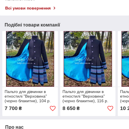
Всі умови повернення
Подібні товари компанії
Пальто для дівчинки в
Пальто для дівчинки в
Паль
етностилі "Верховина"
етностилі "Верховина"
етно
(чорно блакитне), 104 р.
(чорно блакитне), 116 р.
(чор
7 700
8 650
10 
₴
₴
Про нас