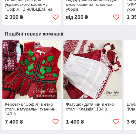
українського костюму
ексклюзивних головних
"УКР
"Софія", З ЧІЛЬЦЕМ, на
уборів
укра
замовлення
зам
2 300
200
1 3
₴
від
₴
Подібні товари компанії
Керсетка "Софія" в етно
Фатушок дитячий в етно
Блуз
стилі, натуральні тканини,
стилі "Клавдія" 134 р.
"Кла
140 р.
7 400
1 400
3 6
₴
₴