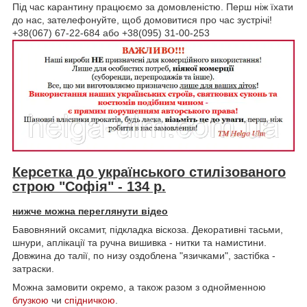
Під час карантину працюємо за домовленістю. Перш ніж їхати
до нас, зателефонуйте, щоб домовитися про час зустрічі!
+38(067) 67-22-684 або +38(095) 31-00-253
Керсетка до українського стилізованого
строю "Софія" - 134 р.
нижче можна переглянути відео
Бавовняний оксамит, підкладка віскоза. Декоративні тасьми,
шнури, аплікації та ручна вишивка - нитки та намистини.
Довжина до талії, по низу оздоблена "язичками", застібка -
затраски.
Можна замовити окремо, а також разом з однойменною
блузкою
чи
спідничкою
.