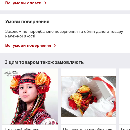
Всі умови оплати
Умови повернення
Законом не передбачено повернення та обмін даного товару
належної якості
Всі умови повернення
З цим товаром також замовляють
Головний убір для
Подарункова коробка для
Голо