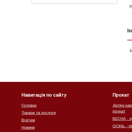
р
І
Ц
Навигація по сайту
Прокат
Головне
Дитячі кар
прокат
Товари та послуги
ВЕСНА - п
Відгуки
ОСІНЬ - п
Новини