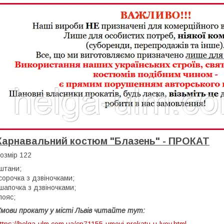
Карнавальний костюм "Блазень" - ПРОКАТ
озмір 122
штани;
сорочка з дзвіночками;
шапочка з дзвіночками;
пояс;
мови прокату у місті Львів читайте тут:
ttps://helga-ulm.com.ua/cp71155-umovi-prokatu-u-lvov.html