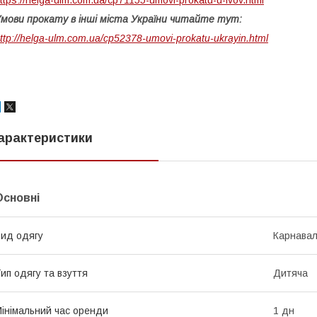
мови прокату в інші міста України читайте тут:
ttp://helga-ulm.com.ua/cp52378-umovi-prokatu-ukrayin.html
арактеристики
Основні
ид одягу
Карнавал
ип одягу та взуття
Дитяча
інімальний час оренди
1 дн