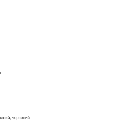
m
елений, червоний