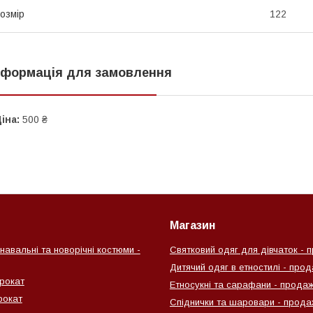
озмір
122
нформація для замовлення
іна:
500 ₴
Магазин
навальні та новорічні костюми -
Святковий одяг для дівчаток - 
Дитячий одяг в етностилі - про
рокат
Етносукні та сарафани - прода
рокат
Спіднички та шаровари - прода