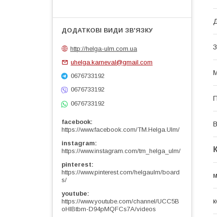
Д
З
http://helga-ulm.com.ua
uhelga.karneval@gmail.com
М
0676733192
0676733192
0676733192
facebook
В
https://www.facebook.com/TM.Helga.Ulm/
instagram
https://www.instagram.com/tm_helga_ulm/
pinterest
https://www.pinterest.com/helgaulm/board
м
s/
youtube
к
https://www.youtube.com/channel/UCC5B
oHlBtbm-D94pMQFCs7A/videos