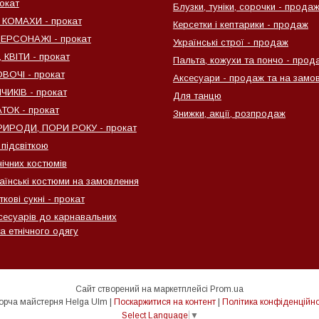
окат
Блузки, туніки, сорочки - прода
 КОМАХИ - прокат
Керсетки і кептарики - продаж
ПЕРСОНАЖІ - прокат
Українські строї - продаж
КВІТИ - прокат
Пальта, кожухи та пончо - прод
ВОЧІ - прокат
Аксесуари - продаж та на замо
ИКІВ - прокат
Для танцю
ТОК - прокат
Знижки, акції, розпродаж
ИРОДИ, ПОРИ РОКУ - прокат
 підсвіткою
нічних костюмів
раїнські костюми на замовлення
ткові сукні - прокат
сесуарів до карнавальних
а етнічного одягу
Сайт створений на маркетплейсі
Prom.ua
Творча майстерня Helga Ulm |
Поскаржитися на контент
|
Політика конфіденційно
Select Language
▼