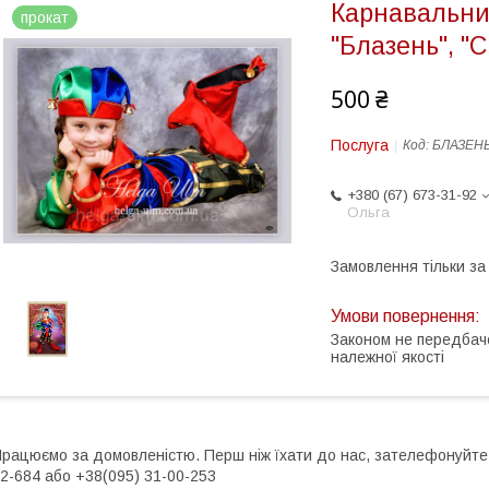
Карнавальни
прокат
"Блазень", "
500 ₴
Послуга
Код:
БЛАЗЕНЬ
+380 (67) 673-31-92
Ольга
Замовлення тільки з
Законом не передбач
належної якості
рацюємо за домовленістю. Перш ніж їхати до нас, зателефонуйте, 
2-684 або +38(095) 31-00-253