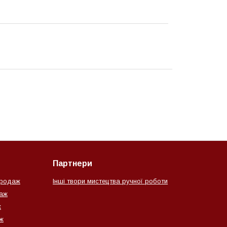
Партнери
продаж
Інші твори мистецтва ручної роботи
даж
ж
ж