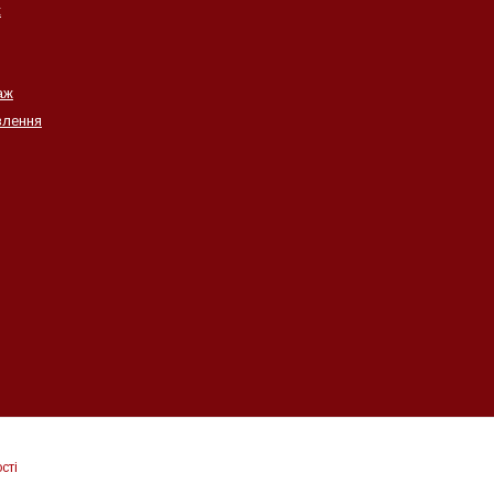
ж
аж
влення
сті