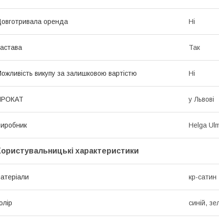
овготривала оренда
Ні
астава
Так
ожливість викупу за залишковою вартістю
Ні
ПРОКАТ
у Львові
иробник
Helga Ul
Користувальницькі характеристики
атеріали
кр-сатин
олір
синій, з