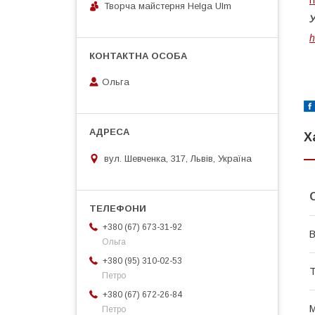
Творча майстерня Helga Ulm
У
h
Ольга
Х
вул. Шевченка, 317, Львів, Україна
+380 (67) 673-31-92
В
Ольга
+380 (95) 310-02-53
Т
Петро
+380 (67) 672-26-84
М
Петро