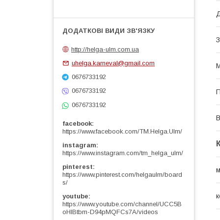
Д
З
http://helga-ulm.com.ua
uhelga.karneval@gmail.com
М
0676733192
0676733192
0676733192
В
facebook
https://www.facebook.com/TM.Helga.Ulm/
instagram
https://www.instagram.com/tm_helga_ulm/
pinterest
м
https://www.pinterest.com/helgaulm/board
s/
к
youtube
https://www.youtube.com/channel/UCC5B
oHlBtbm-D94pMQFCs7A/videos