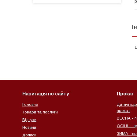
р
І
Ц
Навигація по сайту
Прокат
Головне
Дитячі кар
прокат
Товари та послуги
ВЕСНА - п
Відгуки
ОСІНЬ - п
Новини
ЗИМА - пр
Дописи