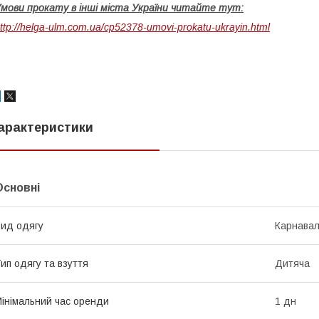
мови прокату в інші міста України читайте тут:
ttp://helga-ulm.com.ua/cp52378-umovi-prokatu-ukrayin.html
арактеристики
Основні
ид одягу
Карнавал
ип одягу та взуття
Дитяча
інімальний час оренди
1 дн