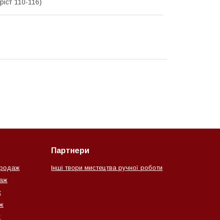
(ріст 110-116)
Партнери
продаж
Інші твори мистецтва ручної роботи
даж
ж
ж
ж