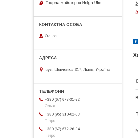
Творча майстерня Helga Ulm
У
h
Ольга
Х
вул. Шевченка, 317, Львів, Україна
В
+380 (67) 673-31-92
Ольга
Т
+380 (95) 310-02-53
Петро
+380 (67) 672-26-84
М
Петро