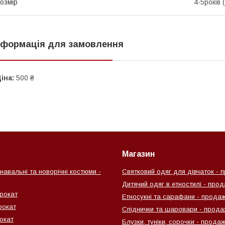
озмір
4-5років 
нформація для замовлення
іна:
500 ₴
Магазин
навальні та новорічні костюми -
Святковий одяг для дівчаток - 
Дитячий одяг в етностилі - про
рокат
Етносукні та сарафани - прода
рокат
Спіднички та шаровари - прода
окат
Блузки, туніки, сорочки - прода