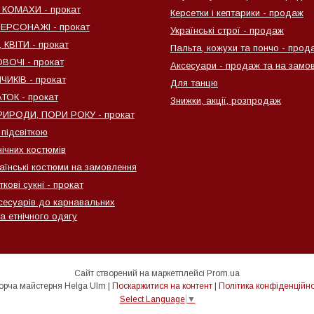
 КОМАХИ - прокат
Керсетки і кептарики - продаж
ПЕРСОНАЖІ - прокат
Українські строї - продаж
КВІТИ - прокат
Пальта, кожухи та пончо - прод
ВОЧІ - прокат
Аксесуари - продаж та на замо
ИКІВ - прокат
Для танцю
ТОК - прокат
Знижки, акції, розпродаж
ИРОДИ, ПОРИ РОКУ - прокат
 підсвіткою
нічних костюмів
раїнські костюми на замовлення
ткові сукні - прокат
сесуарів до карнавальних
а етнічного одягу
Сайт створений на маркетплейсі
Prom.ua
Творча майстерня Helga Ulm |
Поскаржитися на контент
|
Політика конфіденційно
Select Language
▼