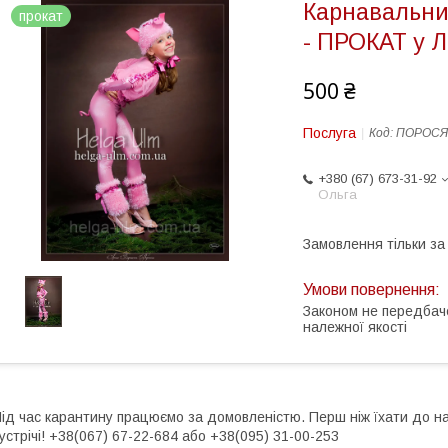
Карнавальни
прокат
- ПРОКАТ у Л
500 ₴
Послуга
Код:
ПОРОСЯ-
+380 (67) 673-31-92
Ольга
Замовлення тільки з
Законом не передбач
належної якості
ід час карантину працюємо за домовленістю. Перш ніж їхати до н
устрічі! +38(067) 67-22-684 або +38(095) 31-00-253