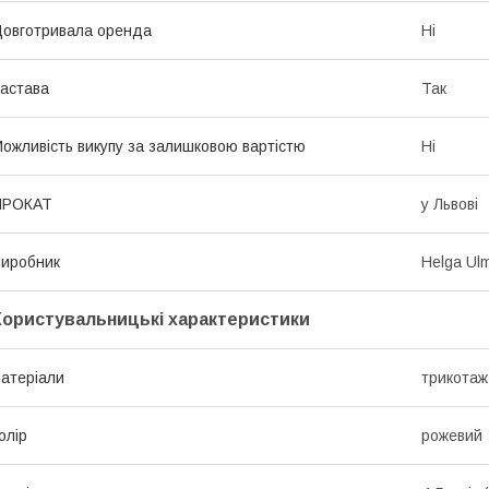
овготривала оренда
Ні
астава
Так
ожливість викупу за залишковою вартістю
Ні
ПРОКАТ
у Львові
иробник
Helga Ul
Користувальницькі характеристики
атеріали
трикотаж,
олір
рожевий