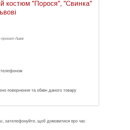
й костюм "Порося", "Свинка"
ьвові
прокат-Львів
а телефоном
ено повернення та обмін даного товару
ас, зателефонуйте, щоб домовитися про час