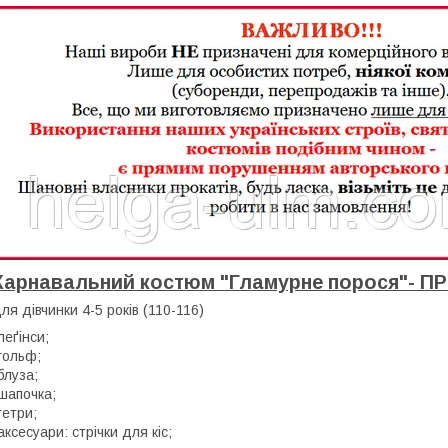
Карнавальний костюм "Гламурне порося"- П
ля дівчинки 4-5 років (110-116)
леґінси;
гольф;
блуза;
шапочка;
гетри;
аксесуари: стрічки для кіс;