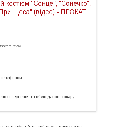
 костюм "Сонце", "Сонечко",
"Принцеса" (відео) - ПРОКАТ
рокат-Львів
а телефоном
ено повернення та обмін даного товару
ас, зателефонуйте, щоб домовитися про час