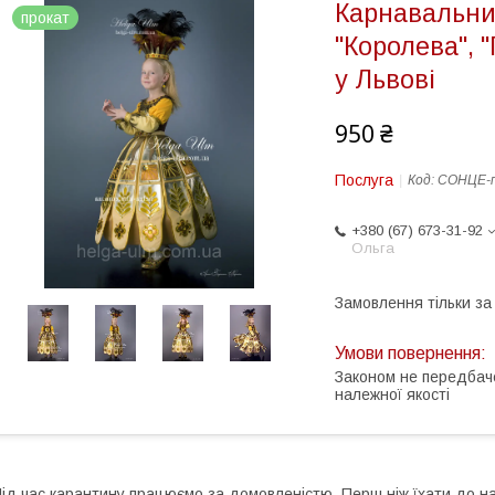
Карнавальний
прокат
"Королева", 
у Львові
950 ₴
Послуга
Код:
СОНЦЕ-п
+380 (67) 673-31-92
Ольга
Замовлення тільки з
Законом не передбач
належної якості
ід час карантину працюємо за домовленістю. Перш ніж їхати до н