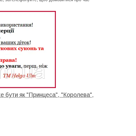
 бути як "Принцеса", "Королева",