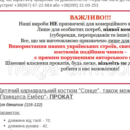
устрічі! +38(067) 67-22-684 або +38(095) 31-00-253
Дитячий карнавальний костюм "Сонце", також може
"Принцеса Ембер"
- ПРОКАТ
ля дівчаток (116-122)
араметри:
довжина від талії - 70;
довжина рукава - 42;