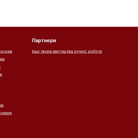
Партнери
продаж
Інші твори мистецтва ручної роботи
даж
ж
ж
ж
аж
влення