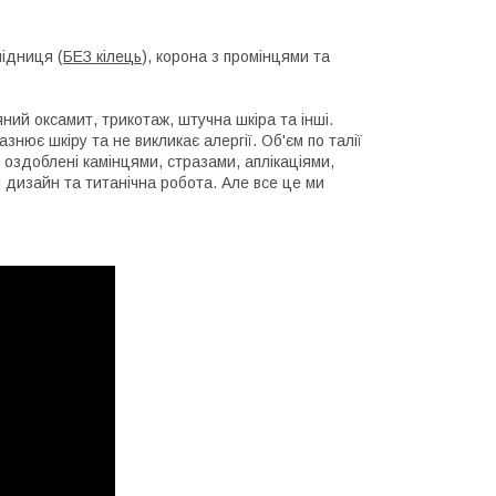
підниця (
БЕЗ кілець
), корона з промінцями та
ий оксамит, трикотаж, штучна шкіра та інші.
ює шкіру та не викликає алергії. Об'єм по талії
 оздоблені камінцями, стразами, аплікаціями,
дизайн та титанічна робота. Але все це ми