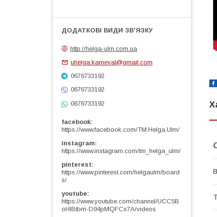
http://helga-ulm.com.ua
uhelga.karneval@gmail.com
0676733192
0676733192
Х
0676733192
facebook
https://www.facebook.com/TM.Helga.Ulm/
instagram
https://www.instagram.com/tm_helga_ulm/
pinterest
В
https://www.pinterest.com/helgaulm/board
s/
youtube
Т
https://www.youtube.com/channel/UCC5B
oHlBtbm-D94pMQFCs7A/videos