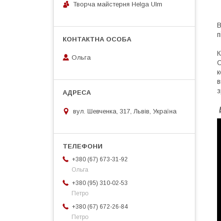
Творча майстерня Helga Ulm
В
п
К
Ольга
С
к
в
з
вул. Шевченка, 317, Львів, Україна
+380 (67) 673-31-92
Ольга
+380 (95) 310-02-53
Петро
+380 (67) 672-26-84
Петро