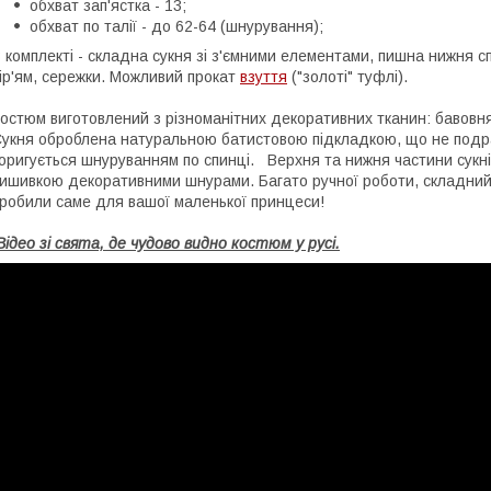
обхват зап'ястка - 13;
обхват по талії - до 62-64 (шнурування);
 комплекті - складна сукня зі з'ємними елементами, пишна нижня с
ір'ям, сережки. Можливий прокат
взуття
("золоті" туфлі).
остюм виготовлений з різноманітних декоративних тканин: бавовнян
укня оброблена натуральною батистовою підкладкою, що не подразн
оригується шнуруванням по спинці. Верхня та нижня частини сукні
ишивкою декоративними шнурами. Багато ручної роботи, складний 
робили саме для вашої маленької принцеси!
Відео зі свята, де чудово видно костюм у русі.