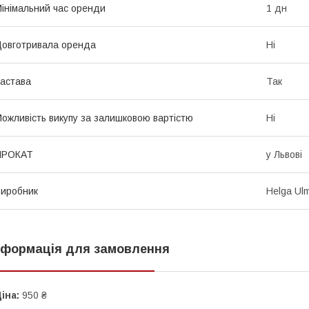
інімальний час оренди
1 дн
овготривала оренда
Ні
астава
Так
ожливість викупу за залишковою вартістю
Ні
ПРОКАТ
у Львові
иробник
Helga Ul
нформація для замовлення
іна:
950 ₴