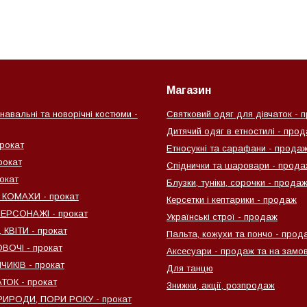
Магазин
навальні та новорічні костюми -
Святковий одяг для дівчаток - 
Дитячий одяг в етностилі - про
рокат
Етносукні та сарафани - прода
рокат
Спіднички та шаровари - прода
окат
Блузки, туніки, сорочки - прода
 КОМАХИ - прокат
Керсетки і кептарики - продаж
ПЕРСОНАЖІ - прокат
Українські строї - продаж
КВІТИ - прокат
Пальта, кожухи та пончо - прод
ВОЧІ - прокат
Аксесуари - продаж та на замо
ИКІВ - прокат
Для танцю
ТОК - прокат
Знижки, акції, розпродаж
ИРОДИ, ПОРИ РОКУ - прокат