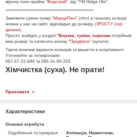
вручну пояс-крайка
"Водограй"
від "ТМ Helga Ulm".
====================================
Замовити сукню-туніку
"МарциПані"
(літо) в синьому кольорі
можна у нас на сайті, відповідно до розміру (
ЗРОСТУ (см)
дитини
).
Просто знайдіть у розділі
"Блузки, туніки, сорочки
потрібний
вам розмір та натисніть кнопку "
Придбати
" (купити).
Також можливі варіанти кольорів та вишиття в асортименті.
Уточнюйте за телефонами:
067-67-22-684 та 095-31-00-253
Хімчистка (суха). Не прати!
Приховати
Характеристики
Основні атрибути
Оздоблення та прикраси
Аплікація, Намистини,