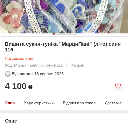
Вишита сукня-туніка "МарциПані" (літо) синя
116
Під замовлення
Код: МарциПані/літо (блуз)-116
Роздріб
Відправка з
13 серпня 2026
4 100
₴
Опис
Характеристики
Відгуки про товар
Доставка
Опис