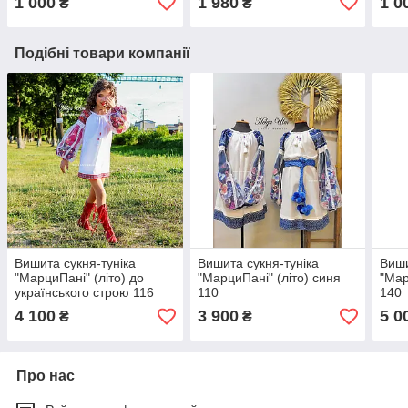
1 000
1 980
1 0
₴
₴
Подібні товари компанії
Вишита сукня-туніка
Вишита сукня-туніка
Виши
"МарциПані" (літо) до
"МарциПані" (літо) синя
"Мар
українського строю 116
110
140
4 100
3 900
5 0
₴
₴
Про нас