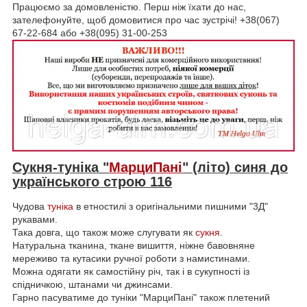
Працюємо за домовленістю. Перш ніж їхати до нас,
зателефонуйте, щоб домовитися про час зустрічі! +38(067)
67-22-684 або +38(095) 31-00-253
Сукня-туніка "
МарциПані
" (літо) синя до
українського строю 116
Чудова
туніка
в етностилі з оригінальними пишними "3Д"
рукавами.
Така довга, що також може слугувати як
сукня
.
Натуральна тканина, ткане вишиття, ніжне бавовняне
мереживо та кутасики ручної роботи з намистинами.
Можна одягати як самостійну річ, так і в сукупності із
спідничкою, штанами чи джинсами.
Гарно пасуватиме до туніки "МарциПані" також плетений