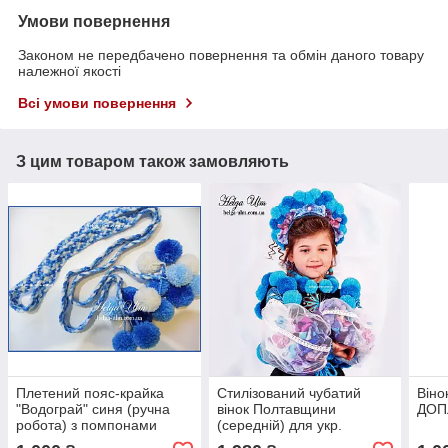
Умови повернення
Законом не передбачено повернення та обмін даного товару
належної якості
Всі умови повернення
З цим товаром також замовляють
Плетений пояс-крайка
Стилізований чубатий
Віно
"Водограй" синя (ручна
вінок Полтавщини
ДОП
робота) з помпонами
(середній) для укр.
костюму "МарциПані"